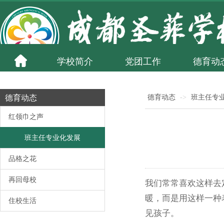
学校简介
党团工作
德育动
德育动态
德育动态
->
班主任专
红领巾之声
班主任专业化发展
品格之花
再回母校
我们常常喜欢这样去
暖，而是用这样一种
住校生活
见孩子。