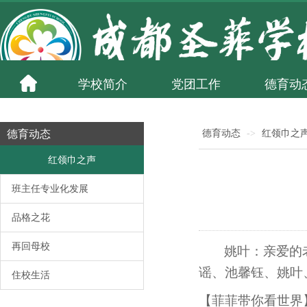
学校简介
党团工作
德育动
德育动态
德育动态
->
红领巾之
红领巾之声
班主任专业化发展
品格之花
再回母校
姚叶：亲爱的
谣、池馨钰、姚叶、
住校生活
【菲菲带你看世界