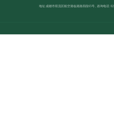
地址:成都市双流区航空港临港路四段65号 , 咨询电话: 028-8566